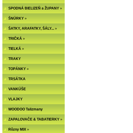
SPODNÁ BIELIZEŇ a ŽUPANY
»
ŠNÚRKY
»
ŠATKY, ARAFATKY, ŠÁLY...
»
TRIČKÁ
»
TIELKÁ
»
TRAKY
TOPÁNKY
»
TRSÁTKA
VANKÚŠE
VLAJKY
WOODOO Talizmany
ZAPALOVAČE & TABATIERKY
»
Rôzny MIX
»