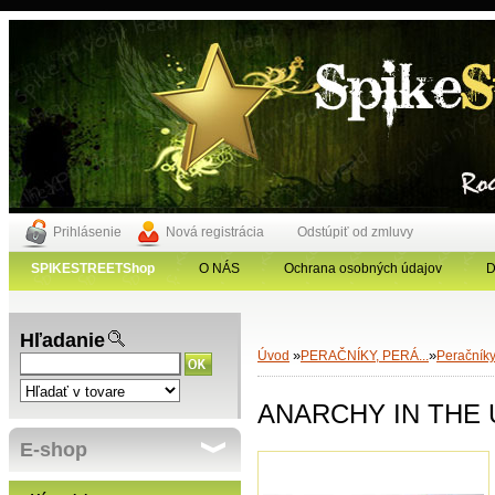
Prihlásenie
Nová registrácia
Odstúpiť od zmluvy
SPIKESTREETShop
O NÁS
Ochrana osobných údajov
D
Hľadanie
»
»
Úvod
PERAČNÍKY, PERÁ...
Peračník
ANARCHY IN THE U.
E-shop