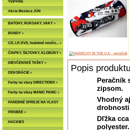
Výpredaj
Akcia Mesiaca JÚN
BATOHY, RUKSAKY, VAKY
»
BUNDY
»
CD, LP, DVD, hudobné nosiče...
»
ČIAPKY, ŠILTOVKY, KLOBÚKY
»
DIEVČENSKÉ TAŠKY
»
Popis produktu
DEKORÁCIE
»
Peračník 
Farby na vlasy DIRECTIONS
»
zipsom.
Farby na vlasy MANIC PANIC
»
Vhodný aj
FAREBNÉ SPREJE NA VLASY
drobnosti.
FRISBEE
»
Dľžka cca
HACKIES
polyester.