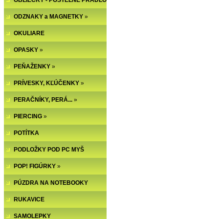
OBLIEČKY - POSTEĽNÉ PRÁDLO
ODZNAKY a MAGNETKY
»
OKULIARE
OPASKY
»
PEŇAŽENKY
»
PRÍVESKY, KĽÚČENKY
»
PERAČNÍKY, PERÁ...
»
PIERCING
»
POTÍTKA
PODLOŽKY POD PC MYŠ
POP! FIGÚRKY
»
PÚZDRA NA NOTEBOOKY
RUKAVICE
SAMOLEPKY