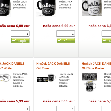
hrnček JACK
hrnček JACK
hrnče
DANIELS, s
DANIELS, s
DANIE
protiodernou
protiodernou
protio
aša cena
6,99 eur
naša cena
6,99 eur
naša cena
6,
k JACK DANIELS -
Hrnček JACK DANIELS -
Hrnček JACK DANIE
.7 White
Old Time
Old Time Poster
Hrnček JACK
Hrnček JACK
Hrnče
DANIELS.
DANIELS.
DANIE
Keramický
Keramický
Keram
hrnček s
hrnček s
hrnček
potlačou,
potlačou,
potlač
aša cena
5,99 eur
naša cena
5,99 eur
naša cena
5,