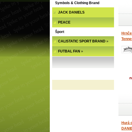
Symbols & Clothing Brand
JACK DANIELS
PEACE
Šport
Hrnče
Tennes
CALISTATIC SPORT BRAND
»
FUTBAL FAN
»
n
Hurá 
DANIE