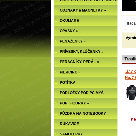
OBLIEČKY - POSTEĽNÉ PRÁDLO
ODZNAKY a MAGNETKY
»
OKULIARE
Hľada
OPASKY
»
Výro
PEŇAŽENKY
»
PRÍVESKY, KĽÚČENKY
»
Tabuľ
PERAČNÍKY, PERÁ...
»
.JACK
PIERCING
»
No. 7 
POTÍTKA
pánsk
(-50
PODLOŽKY POD PC MYŠ
POP! FIGÚRKY
»
PÚZDRA NA NOTEBOOKY
na
RUKAVICE
SAMOLEPKY