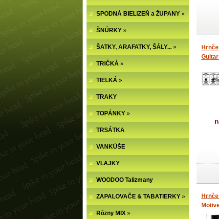
SPODNÁ BIELIZEŇ a ŽUPANY
»
ŠNÚRKY
»
ŠATKY, ARAFATKY, ŠÁLY...
»
Hrnče
Guitar
TRIČKÁ
»
TIELKÁ
»
TRAKY
TOPÁNKY
»
n
TRSÁTKA
VANKÚŠE
VLAJKY
WOODOO Talizmany
Hrnče
ZAPALOVAČE & TABATIERKY
»
Motive
Rôzny MIX
»