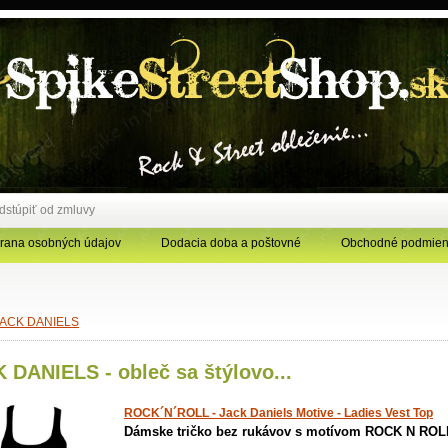
dstúpiť od zmluvy
rana osobných údajov
Dodacia doba a poštovné
Obchodné podmien
JACK DANIELS
 DANIELS - obleč sa štýlovo...
ROCK´N´ROLL - Jack Daniels Motive - Ladies Vest Top
Dámske tričko bez rukávov s motívom ROCK N ROL