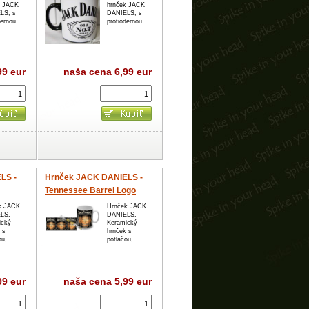
k JACK
hrnček JACK
LS, s
DANIELS, s
dernou
protiodernou
99 eur
naša cena
6,99 eur
LS -
Hrnček JACK DANIELS -
Tennessee Barrel Logo
k JACK
Hrnček JACK
LS.
DANIELS.
ický
Keramický
 s
hrnček s
ou,
potlačou,
99 eur
naša cena
5,99 eur