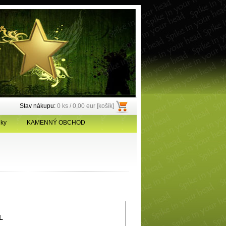
Stav nákupu:
0 ks / 0,00 eur [košík]
ky
KAMENNÝ OBCHOD
L