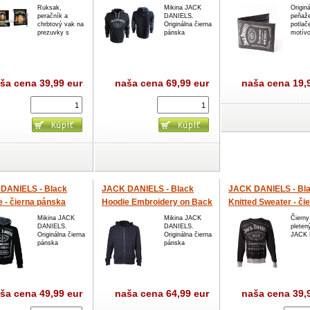
ey (ruksak, peračník
pánska mikina
peňaženka
Ruksak,
Mikina JACK
Origin
peračník a
DANIELS.
peňaž
na prezuvky)
chrbtový vak na
Originálna čierna
potla
prezuvky s
pánska
motívo
ša cena
39,99 eur
naša cena
69,99 eur
naša cena
19,
DANIELS - Black
JACK DANIELS - Black
JACK DANIELS - Bl
 - čierna pánska
Hoodie Embroidery on Back
Knitted Sweater - či
a
- čierna pánska mikina
pletený sveter
Mikina JACK
Mikina JACK
Čierny
DANIELS.
DANIELS.
pleten
Originálna čierna
Originálna čierna
JACK 
pánska
pánska
ša cena
49,99 eur
naša cena
64,99 eur
naša cena
39,