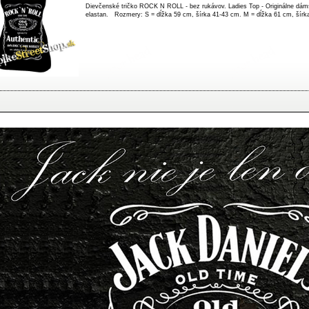
Dievčenské tričko ROCK N ROLL - bez rukávov. Ladies Top - Originálne dáms
elastan. Rozmery: S = dĺžka 59 cm, šírka 41-43 cm. M = dĺžka 61 cm, šírk