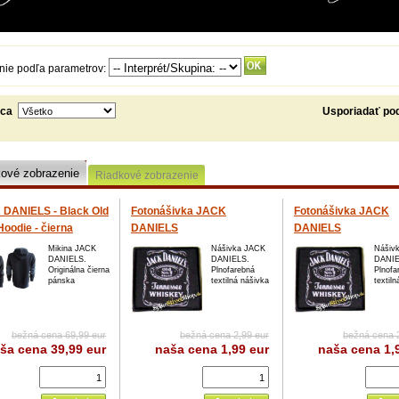
nie podľa parametrov:
bca
Usporiadať po
kové zobrazenie
Riadkové zobrazenie
 DANIELS - Black Old
Fotonášivka JACK
Fotonášivka JACK
Hoodie - čierna
DANIELS
DANIELS
a mikina
Mikina JACK
Nášivka JACK
Nášiv
DANIELS.
DANIELS.
DANIE
%=VÝPREDAJ)
Originálna čierna
Plnofarebná
Plnofa
pánska
textilná nášivka
textil
bežná cena 69,99 eur
bežná cena 2,99 eur
bežná cena 
ša cena
39,99 eur
naša cena
1,99 eur
naša cena
1,