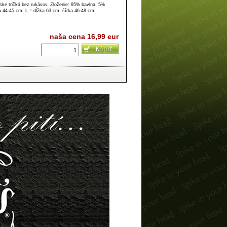
ke tričká bez rukávov. Zloženie: 95% bavlna, 5%
a 44-45 cm. L = dĺžka 63 cm, šírka 46-48 cm.
naša cena
16,99 eur