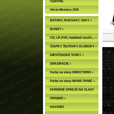
Výpredaj
Akcia Mesiaca JÚN
BATOHY, RUKSAKY, VAKY
»
BUNDY
»
CD, LP, DVD, hudobné nosiče...
»
ČIAPKY, ŠILTOVKY, KLOBÚKY
»
DIEVČENSKÉ TAŠKY
»
DEKORÁCIE
»
Farby na vlasy DIRECTIONS
»
Farby na vlasy MANIC PANIC
»
FAREBNÉ SPREJE NA VLASY
FRISBEE
»
HACKIES