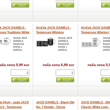
k JACK DANIELS -
Hrnček JACK DANIELS -
Hrnček JACK DANIE
see Traditions White
Tennessee Whiskey
Tennessee Whiskey 
Hrnček JACK
Hrnček JACK
Hrnče
DANIELS.
DANIELS.
DANIE
Keramický
Keramický
Keram
hrnček s
hrnček s
hrnček
potlačou,
potlačou,
potlač
aša cena
5,99 eur
naša cena
6,99 eur
naša cena
5,
do školy - sada JACK
JACK DANIELS - Black Old
JACK DANIELS - Bif
LS - Tennessee
No. 7 Hoodie - čierna
Classic White Logo -