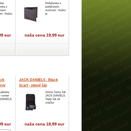
peňaženka
álna
Peňaženka s
enka s
potlačeným
čeným
motívom. Vnútro
m. Vnútro
je
99 eur
naša cena
19,99 eur
ack
JACK DANIELS - Black
erny
Scarf - zimný šál
 pánsky
Zimný čierny šál
ý sveter
JACK DANIELS.
DANIELS.
Teplý šál od
značky
99 eur
naša cena
18,99 eur