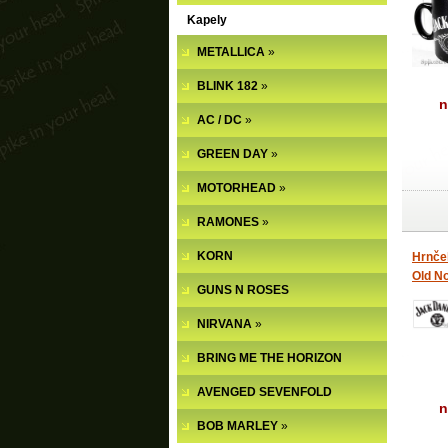
Kapely
METALLICA
»
BLINK 182
»
n
AC / DC
»
GREEN DAY
»
MOTORHEAD
»
RAMONES
»
KORN
Hrnče
Old No
GUNS N ROSES
NIRVANA
»
BRING ME THE HORIZON
AVENGED SEVENFOLD
n
BOB MARLEY
»