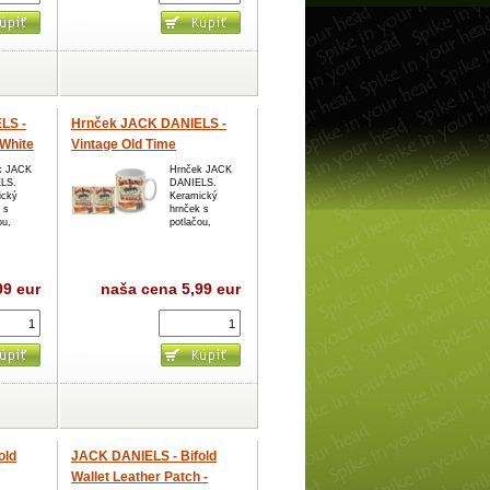
LS -
Hrnček JACK DANIELS -
White
Vintage Old Time
k JACK
Hrnček JACK
LS.
DANIELS.
ický
Keramický
 s
hrnček s
ou,
potlačou,
99 eur
naša cena
5,99 eur
old
JACK DANIELS - Bifold
Wallet Leather Patch -