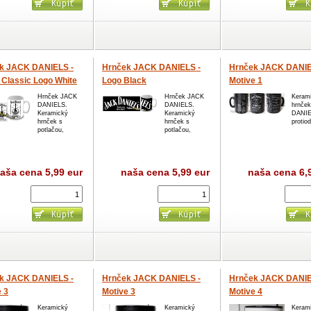
k JACK DANIELS -
Hrnček JACK DANIELS -
Hrnček JACK DANIE
 Classic Logo White
Logo Black
Motive 1
Hrnček JACK
Hrnček JACK
Keram
DANIELS.
DANIELS.
hrnče
Keramický
Keramický
DANIE
hrnček s
hrnček s
protio
potlačou,
potlačou,
aša cena
5,99 eur
naša cena
5,99 eur
naša cena
6,
k JACK DANIELS -
Hrnček JACK DANIELS -
Hrnček JACK DANIE
 3
Motive 3
Motive 4
(-50%=VÝPREDAJ)
Keramický
Keramický
Keram