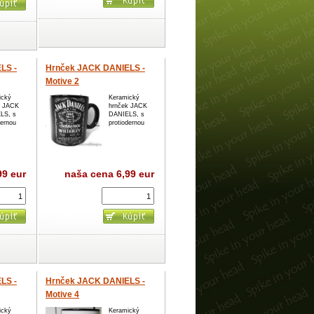
LS -
Hrnček JACK DANIELS -
Motive 2
ický
Keramický
k JACK
hrnček JACK
LS, s
DANIELS, s
dernou
protiodernou
99 eur
naša cena
6,99 eur
LS -
Hrnček JACK DANIELS -
Motive 4
(-50%=VÝPREDAJ)
ický
Keramický