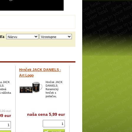
dľa
Hrnček JACK DANIELS -
Art Logo
ka JACK
Hrnček JACK
LS.
DANIELS.
rebná
Keramický
ná nášivka
hrnček s
potlačou,
2,99 eur
naša cena
5,99 eur
99 eur