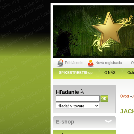
Prihlásenie
Nová registrácia
O
SPIKESTREETShop
O NÁS
Och
Hľadanie
»
Úvod
JACK
E-shop