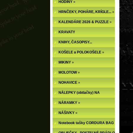
HODINY
»
HRNČEKY, POHÁRE, KRÍGLE...
»
KALENDÁRE 2026 & PUZZLE
»
KRAVATY
KNIHY, ČASOPISY...
KOŠELE a POLOKOŠELE
»
MIKINY
»
MOLOTOW
»
NOHAVICE
»
NÁLEPKY (obtlačky) NA
NECHTY
NÁRAMKY
»
NÁŠIVKY
»
Notebook tašky CORDURA BAG