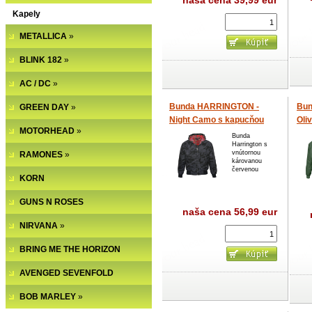
naša cena
39,99 eur
Kapely
METALLICA
»
BLINK 182
»
AC / DC
»
Bunda HARRINGTON -
Bun
GREEN DAY
»
Night Camo s kapucňou
Oli
MOTORHEAD
»
Bunda
Harrington s
vnútornou
RAMONES
»
károvanou
červenou
KORN
GUNS N ROSES
naša cena
56,99 eur
NIRVANA
»
BRING ME THE HORIZON
AVENGED SEVENFOLD
BOB MARLEY
»