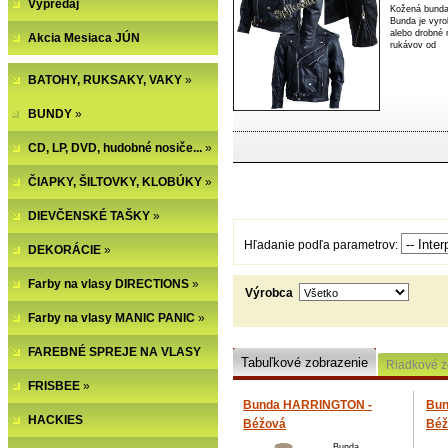
Výpredaj
Klasická p
slúžiaca p
predné pos
Akcia Mesiaca JÚN
na
BATOHY, RUKSAKY, VAKY
»
BUNDY
»
CD, LP, DVD, hudobné nosiče...
»
ČIAPKY, ŠILTOVKY, KLOBÚKY
»
DIEVČENSKÉ TAŠKY
»
Hľadanie podľa parametrov:
DEKORÁCIE
»
Farby na vlasy DIRECTIONS
»
Výrobca
Farby na vlasy MANIC PANIC
»
FAREBNÉ SPREJE NA VLASY
Tabuľkové zobrazenie
Riadkové z
FRISBEE
»
Bunda HARRINGTON -
Bun
HACKIES
Béžová
Béž
Bunda