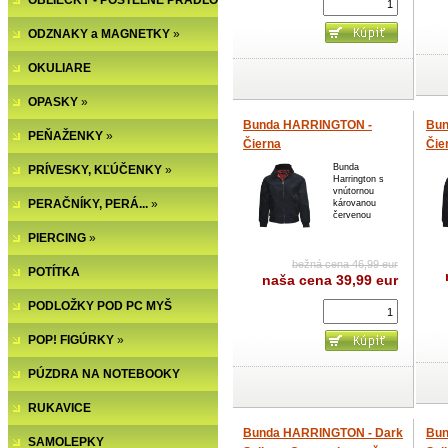
OBLIEČKY - POSTEĽNÉ PRÁDLO
ODZNAKY a MAGNETKY
»
OKULIARE
OPASKY
»
Bunda HARRINGTON -
Bun
PEŇAŽENKY
»
Čierna
Čie
Bunda
PRÍVESKY, KĽÚČENKY
»
Harrington s
vnútornou
PERAČNÍKY, PERÁ...
»
károvanou
červenou
PIERCING
»
bežná cena 46,99 eur
POTÍTKA
naša cena
39,99 eur
PODLOŽKY POD PC MYŠ
POP! FIGÚRKY
»
PÚZDRA NA NOTEBOOKY
RUKAVICE
Bunda HARRINGTON - Dark
Bun
SAMOLEPKY