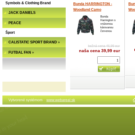
Symbols & Clothing Brand
Bunda HARRINGTON -
Bun
Woodland Camo
Woo
JACK DANIELS
Bunda
Harrington s
PEACE
vnútornou
károvanou
červenou
Šport
CALISTATIC SPORT BRAND
»
bežná cena 46,99 eur
naša cena
39,99 eur
FUTBAL FAN
»
Vytvorené systémom
www.webareal.sk