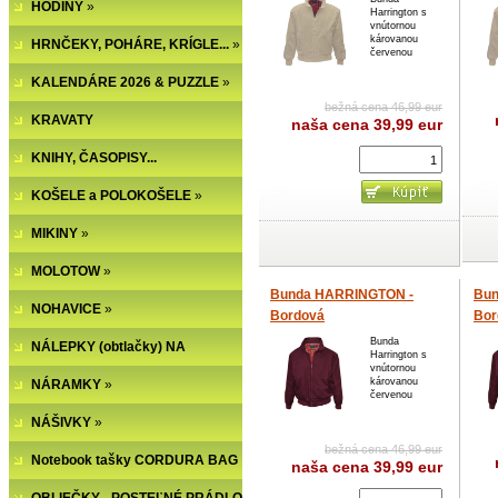
HODINY
»
Harrington s
vnútornou
károvanou
HRNČEKY, POHÁRE, KRÍGLE...
»
červenou
KALENDÁRE 2026 & PUZZLE
»
bežná cena 46,99 eur
KRAVATY
naša cena
39,99 eur
KNIHY, ČASOPISY...
KOŠELE a POLOKOŠELE
»
MIKINY
»
MOLOTOW
»
Bunda HARRINGTON -
Bun
NOHAVICE
»
Bordová
Bor
Bunda
NÁLEPKY (obtlačky) NA
Harrington s
vnútornou
károvanou
NECHTY
NÁRAMKY
»
červenou
NÁŠIVKY
»
bežná cena 46,99 eur
Notebook tašky CORDURA BAG
naša cena
39,99 eur