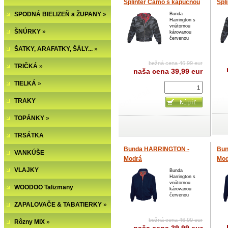
Splinter Camo s kapucňou
Spl
SPODNÁ BIELIZEŇ a ŽUPANY
»
Bunda
Harrington s
vnútornou
ŠNÚRKY
»
károvanou
červenou
ŠATKY, ARAFATKY, ŠÁLY...
»
bežná cena 46,99 eur
TRIČKÁ
»
naša cena
39,99 eur
TIELKÁ
»
TRAKY
TOPÁNKY
»
TRSÁTKA
Bunda HARRINGTON -
Bun
VANKÚŠE
Modrá
Mod
VLAJKY
Bunda
Harrington s
vnútornou
WOODOO Talizmany
károvanou
červenou
ZAPALOVAČE & TABATIERKY
»
bežná cena 46,99 eur
Rôzny MIX
»