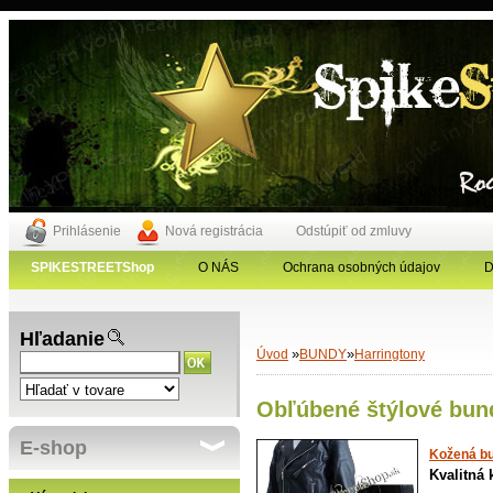
Prihlásenie
Nová registrácia
Odstúpiť od zmluvy
SPIKESTREETShop
O NÁS
Ochrana osobných údajov
D
Hľadanie
»
»
Úvod
BUNDY
Harringtony
Obľúbené štýlové bun
E-shop
Bunda 
Pilotn