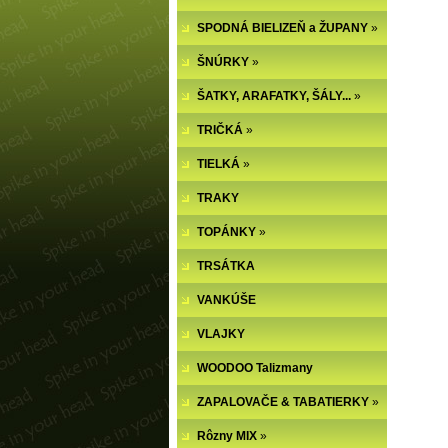
SPODNÁ BIELIZEŇ a ŽUPANY
»
ŠNÚRKY
»
ŠATKY, ARAFATKY, ŠÁLY...
»
TRIČKÁ
»
TIELKÁ
»
TRAKY
TOPÁNKY
»
TRSÁTKA
VANKÚŠE
VLAJKY
WOODOO Talizmany
ZAPALOVAČE & TABATIERKY
»
Rôzny MIX
»