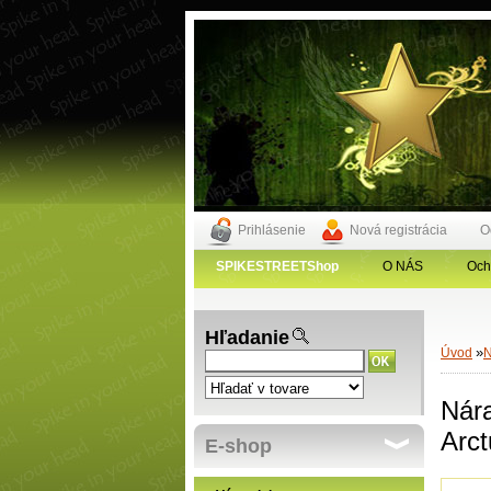
Prihlásenie
Nová registrácia
O
SPIKESTREETShop
O NÁS
Och
Hľadanie
»
Úvod
Nár
Arct
E-shop