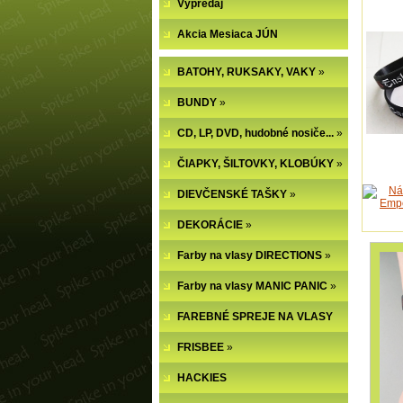
Výpredaj
Akcia Mesiaca JÚN
BATOHY, RUKSAKY, VAKY
»
BUNDY
»
CD, LP, DVD, hudobné nosiče...
»
ČIAPKY, ŠILTOVKY, KLOBÚKY
»
DIEVČENSKÉ TAŠKY
»
DEKORÁCIE
»
Farby na vlasy DIRECTIONS
»
Farby na vlasy MANIC PANIC
»
FAREBNÉ SPREJE NA VLASY
FRISBEE
»
HACKIES