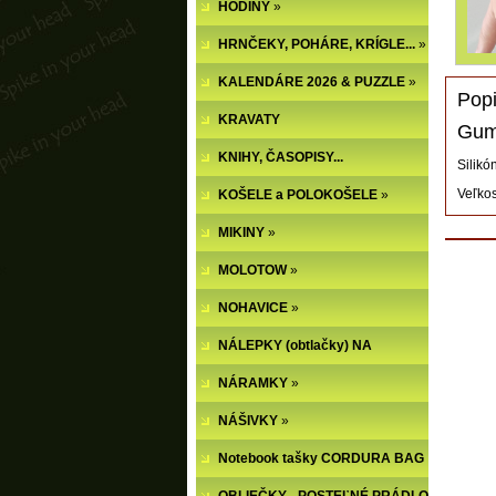
HODINY
»
HRNČEKY, POHÁRE, KRÍGLE...
»
KALENDÁRE 2026 & PUZZLE
»
Popi
KRAVATY
Gum
KNIHY, ČASOPISY...
Silik
Veľkos
KOŠELE a POLOKOŠELE
»
MIKINY
»
MOLOTOW
»
NOHAVICE
»
NÁLEPKY (obtlačky) NA
NECHTY
NÁRAMKY
»
NÁŠIVKY
»
Notebook tašky CORDURA BAG