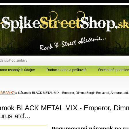
dstúpiť od zmluvy
rana osobných údajov
Dodacia doba a poštovné
Obchodné podmien
»
NÁRAMKY
Náramok BLACK METAL MIX - Emperor, Dimmu Borgir, Enslaved, Arcturus atď.
amok BLACK METAL MIX - Emperor, Dimmu
urus atď...
Pogumovaný náramok na ruk