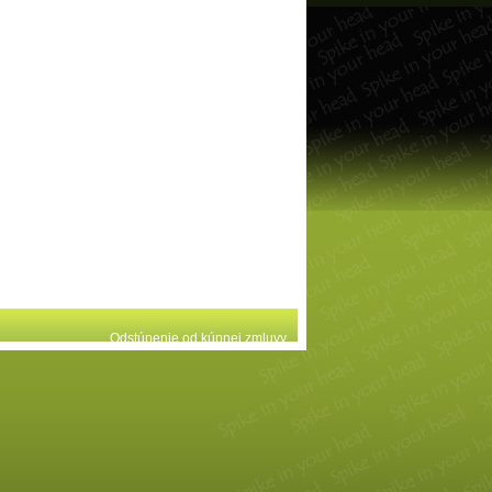
Odstúpenie od kúpnej zmluvy