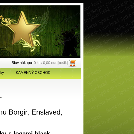
Stav nákupu:
0 ks / 0,00 eur [košík]
ky
KAMENNÝ OBCHOD
..
 Borgir, Enslaved,
u s logami black