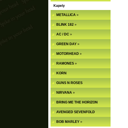
Kapely
METALLICA
»
BLINK 182
»
AC / DC
»
GREEN DAY
»
MOTORHEAD
»
RAMONES
»
KORN
GUNS N ROSES
NIRVANA
»
BRING ME THE HORIZON
AVENGED SEVENFOLD
BOB MARLEY
»