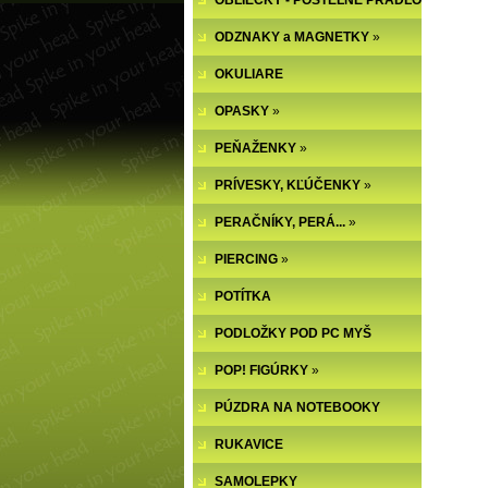
OBLIEČKY - POSTEĽNÉ PRÁDLO
ODZNAKY a MAGNETKY
»
OKULIARE
OPASKY
»
PEŇAŽENKY
»
PRÍVESKY, KĽÚČENKY
»
PERAČNÍKY, PERÁ...
»
PIERCING
»
POTÍTKA
PODLOŽKY POD PC MYŠ
POP! FIGÚRKY
»
PÚZDRA NA NOTEBOOKY
RUKAVICE
SAMOLEPKY