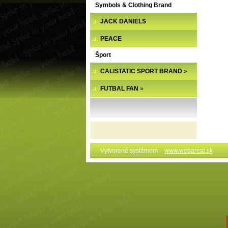
Symbols & Clothing Brand
JACK DANIELS
PEACE
Šport
CALISTATIC SPORT BRAND
»
FUTBAL FAN
»
Vytvorené systémom
www.webareal.sk