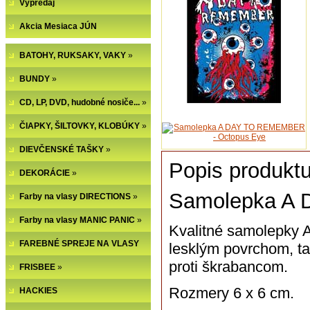
Výpredaj
Akcia Mesiaca JÚN
BATOHY, RUKSAKY, VAKY
»
BUNDY
»
CD, LP, DVD, hudobné nosiče...
»
ČIAPKY, ŠILTOVKY, KLOBÚKY
»
DIEVČENSKÉ TAŠKY
»
Popis produktu
DEKORÁCIE
»
Samolepka A
Farby na vlasy DIRECTIONS
»
Farby na vlasy MANIC PANIC
»
Kvalitné samolepky 
FAREBNÉ SPREJE NA VLASY
lesklým povrchom, t
proti škrabancom.
FRISBEE
»
Rozmery 6 x 6 cm.
HACKIES