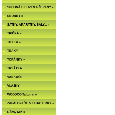
SPODNÁ BIELIZEŇ a ŽUPANY
»
ŠNÚRKY
»
ŠATKY, ARAFATKY, ŠÁLY...
»
TRIČKÁ
»
TIELKÁ
»
TRAKY
TOPÁNKY
»
TRSÁTKA
VANKÚŠE
VLAJKY
WOODOO Talizmany
ZAPALOVAČE & TABATIERKY
»
Rôzny MIX
»