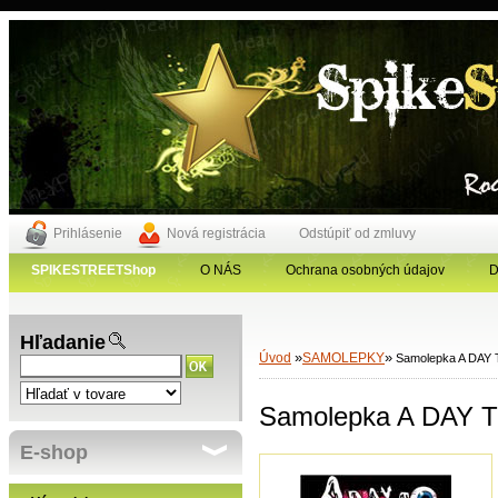
Prihlásenie
Nová registrácia
Odstúpiť od zmluvy
SPIKESTREETShop
O NÁS
Ochrana osobných údajov
D
Hľadanie
»
»
Úvod
SAMOLEPKY
Samolepka A DAY
Samolepka A DAY 
E-shop