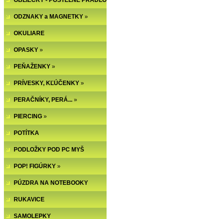
OBLIEČKY - POSTEĽNÉ PRÁDLO
ODZNAKY a MAGNETKY
»
OKULIARE
OPASKY
»
PEŇAŽENKY
»
PRÍVESKY, KĽÚČENKY
»
PERAČNÍKY, PERÁ...
»
PIERCING
»
POTÍTKA
PODLOŽKY POD PC MYŠ
POP! FIGÚRKY
»
PÚZDRA NA NOTEBOOKY
RUKAVICE
SAMOLEPKY