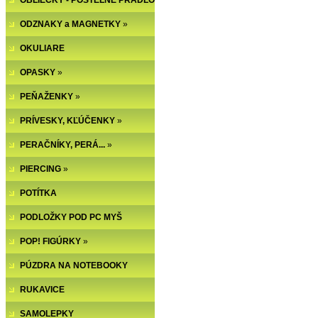
OBLIEČKY - POSTEĽNÉ PRÁDLO
ODZNAKY a MAGNETKY
»
OKULIARE
OPASKY
»
PEŇAŽENKY
»
PRÍVESKY, KĽÚČENKY
»
PERAČNÍKY, PERÁ...
»
PIERCING
»
POTÍTKA
PODLOŽKY POD PC MYŠ
POP! FIGÚRKY
»
PÚZDRA NA NOTEBOOKY
RUKAVICE
SAMOLEPKY