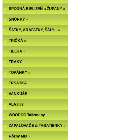
SPODNÁ BIELIZEŇ a ŽUPANY
»
ŠNÚRKY
»
ŠATKY, ARAFATKY, ŠÁLY...
»
TRIČKÁ
»
TIELKÁ
»
TRAKY
TOPÁNKY
»
TRSÁTKA
VANKÚŠE
VLAJKY
WOODOO Talizmany
ZAPALOVAČE & TABATIERKY
»
Rôzny MIX
»