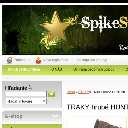
Prihlásenie
Nová registrácia
Odstúpiť od zmluvy
SPIKESTREETShop
O NÁS
Ochrana osobných údajov
D
Hľadanie
»
»
Úvod
TRAKY
TRAKY hrubé HUNTING -
TRAKY hrubé HUNTI
E-shop