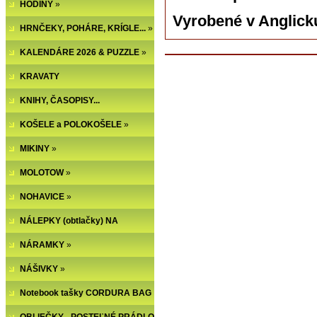
HODINY
»
Vyrobené v Anglick
HRNČEKY, POHÁRE, KRÍGLE...
»
KALENDÁRE 2026 & PUZZLE
»
KRAVATY
KNIHY, ČASOPISY...
KOŠELE a POLOKOŠELE
»
MIKINY
»
MOLOTOW
»
NOHAVICE
»
NÁLEPKY (obtlačky) NA
NECHTY
NÁRAMKY
»
NÁŠIVKY
»
Notebook tašky CORDURA BAG