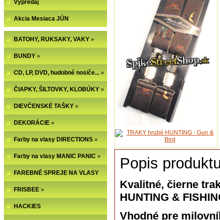
Výpredaj
Akcia Mesiaca JÚN
BATOHY, RUKSAKY, VAKY
»
BUNDY
»
CD, LP, DVD, hudobné nosiče...
»
ČIAPKY, ŠILTOVKY, KLOBÚKY
»
DIEVČENSKÉ TAŠKY
»
DEKORÁCIE
»
Farby na vlasy DIRECTIONS
»
Farby na vlasy MANIC PANIC
»
Popis produktu
FAREBNÉ SPREJE NA VLASY
Kvalitné, čierne tra
FRISBEE
»
HUNTING & FISHING.
HACKIES
Vhodné pre milovník