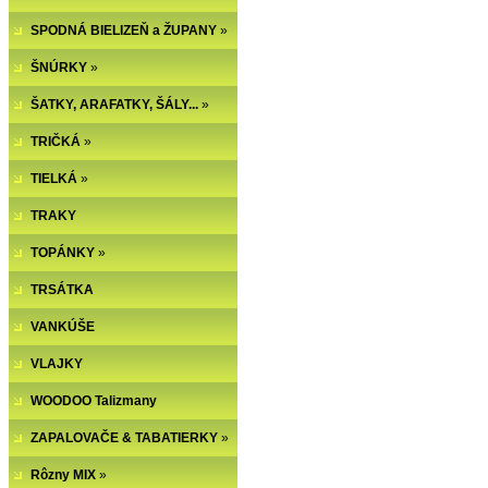
SPODNÁ BIELIZEŇ a ŽUPANY
»
ŠNÚRKY
»
ŠATKY, ARAFATKY, ŠÁLY...
»
TRIČKÁ
»
TIELKÁ
»
TRAKY
TOPÁNKY
»
TRSÁTKA
VANKÚŠE
VLAJKY
WOODOO Talizmany
ZAPALOVAČE & TABATIERKY
»
Rôzny MIX
»