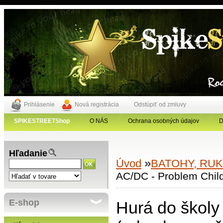
Prihlásenie
Nová registrácia
Odstúpiť od zmluvy
SPIKESTREETShop
O NÁS
Ochrana osobných údajov
D
Hľadanie
»
Úvod
BATOHY, RUK
AC/DC - Problem Child
E-shop
Hurá do školy