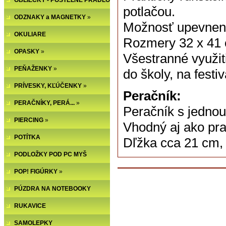
OBLIEČKY - POSTEĽNÉ PRÁDLO
potlačou.
ODZNAKY a MAGNETKY
»
Možnosť upevnenia
OKULIARE
Rozmery 32 x 41
OPASKY
»
Všestranné využit
PEŇAŽENKY
»
do školy, na festiva
PRÍVESKY, KĽÚČENKY
»
Peračník:
PERAČNÍKY, PERÁ...
»
Peračník s jedno
PIERCING
»
Vhodný aj ako pra
POTÍTKA
Dľžka cca 21 cm, 
PODLOŽKY POD PC MYŠ
POP! FIGÚRKY
»
PÚZDRA NA NOTEBOOKY
RUKAVICE
SAMOLEPKY