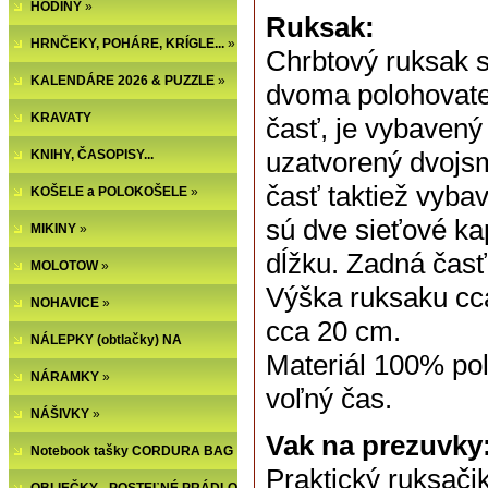
HODINY
»
Ruksak:
HRNČEKY, POHÁRE, KRÍGLE...
»
Chrbtový ruksak 
KALENDÁRE 2026 & PUZZLE
»
dvoma polohovate
KRAVATY
časť, je vybavený
uzatvorený dvojs
KNIHY, ČASOPISY...
časť taktiež vyb
KOŠELE a POLOKOŠELE
»
sú dve sieťové k
MIKINY
»
dĺžku. Zadná časť
MOLOTOW
»
Výška ruksaku cca
NOHAVICE
»
cca 20 cm.
NÁLEPKY (obtlačky) NA
Materiál 100% pol
NECHTY
NÁRAMKY
»
voľný čas.
NÁŠIVKY
»
Vak na prezuvky
Notebook tašky CORDURA BAG
Praktický ruksači