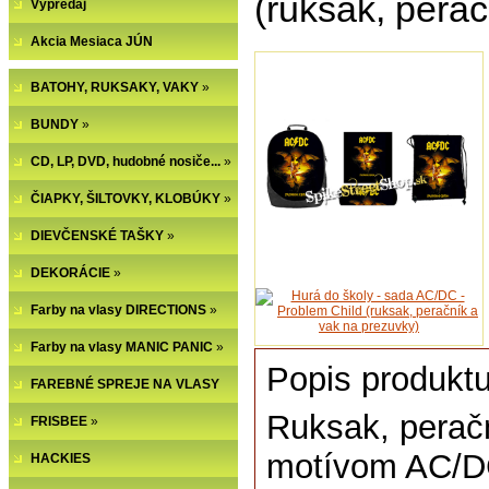
(ruksak, perač
Výpredaj
Akcia Mesiaca JÚN
BATOHY, RUKSAKY, VAKY
»
BUNDY
»
CD, LP, DVD, hudobné nosiče...
»
ČIAPKY, ŠILTOVKY, KLOBÚKY
»
DIEVČENSKÉ TAŠKY
»
DEKORÁCIE
»
Farby na vlasy DIRECTIONS
»
Farby na vlasy MANIC PANIC
»
Popis produktu
FAREBNÉ SPREJE NA VLASY
Ruksak, peračn
FRISBEE
»
motívom AC/D
HACKIES